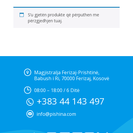
S’u gjetën produkte që përputhen me
përzgjedhjen tuaj.
Magjistralja Ferizaj-Prishtinë,
Babush i Ri, 70000 Ferizaj, Kosovë
08:00 – 18:00 / 6 Ditë
+383 44 143 497
info@pishina.com