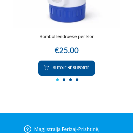
Bombol lendruese për klor
€
25.00
SHTOJE NË SHPORTË
1
2
3
4
Magjistralja Ferizaj-Prishtinë,