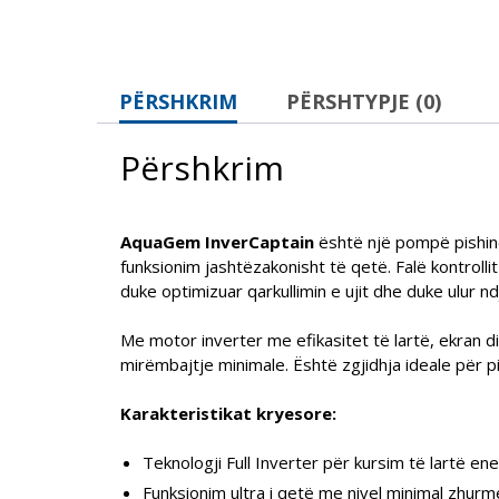
PËRSHKRIM
PËRSHTYPJE (0)
Përshkrim
AquaGem InverCaptain
është një pompë pishine
funksionim jashtëzakonisht të qetë. Falë kontrollit
duke optimizuar qarkullimin e ujit dhe duke ulur 
Me motor inverter me efikasitet të lartë, ekran 
mirëmbajtje minimale. Është zgjidhja ideale për
Karakteristikat kryesore:
Teknologji Full Inverter për kursim të lartë ene
Funksionim ultra i qetë me nivel minimal zhurm