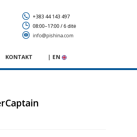
+383 44 143 497
08:00–17:00 / 6 ditë
info@pishina.com
KONTAKT
| EN
rCaptain