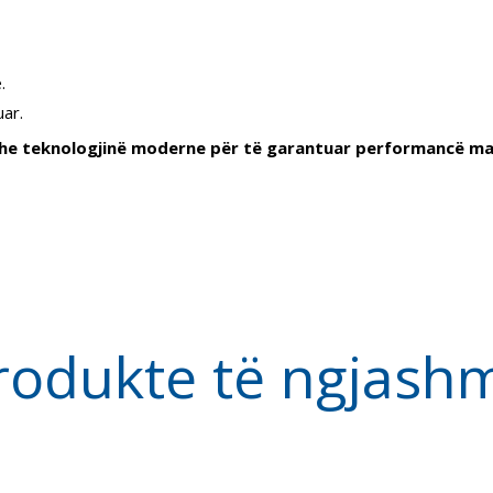
.
uar.
he teknologjinë moderne për të garantuar performancë maksi
rodukte të
ngjash