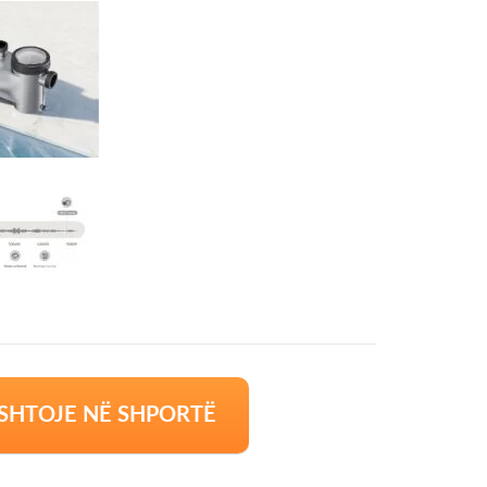
SHTOJE NË SHPORTË