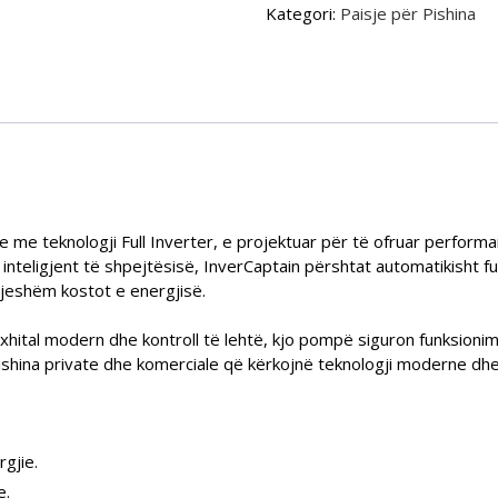
Kategori:
Paisje për Pishina
 me teknologji Full Inverter, e projektuar për të ofruar performa
 inteligjent të shpejtësisë, InverCaptain përshtat automatikisht fuq
ndjeshëm kostot e energjisë.
dixhital modern dhe kontroll të lehtë, kjo pompë siguron funksio
 pishina private dhe komerciale që kërkojnë teknologji moderne d
rgjie.
e.