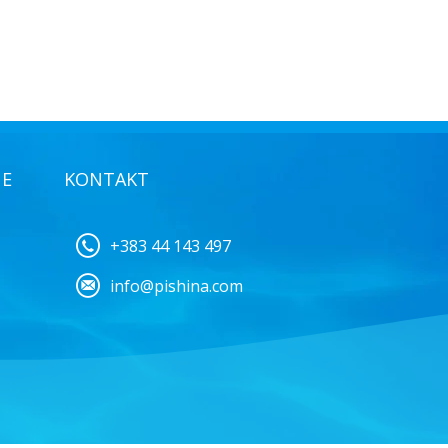
NE
KONTAKT
+383 44 143 497
info@pishina.com