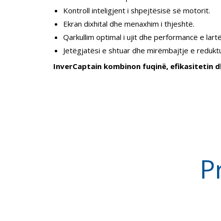
Kontroll inteligjent i shpejtësisë së motorit.
Ekran dixhital dhe menaxhim i thjeshtë.
Qarkullim optimal i ujit dhe performancë e lartë
Jetëgjatësi e shtuar dhe mirëmbajtje e redukt
InverCaptain kombinon fuqinë, efikasitetin d
P